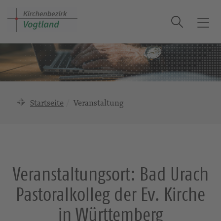
Suche
T
o
g
g
l
e
n
Startseite
Veranstaltung
a
v
i
g
a
Veranstaltungsort:
Bad Urach
t
i
Pastoralkolleg der Ev. Kirche
o
n
in Württemberg