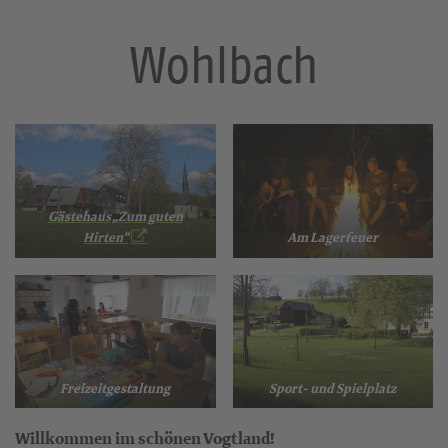
Wohlbach
Gästehaus „Zum guten
Hirten“
Am Lagerfeuer
Freizeitgestaltung
Sport- und Spielplatz
Willkommen im schönen Vogtland!