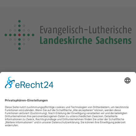
Die Losung von heute
Die Losungensdatei von diesem Jahr konnte nicht gefunden
werden. Wie das Problem gelöst werden kann, können Sie
hier
nachlesen.