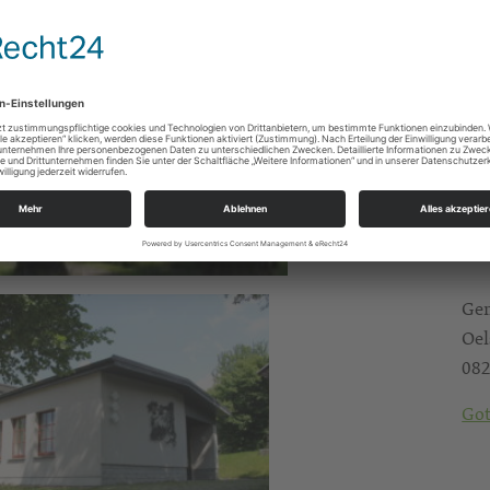
Gem
Oel
082
Got