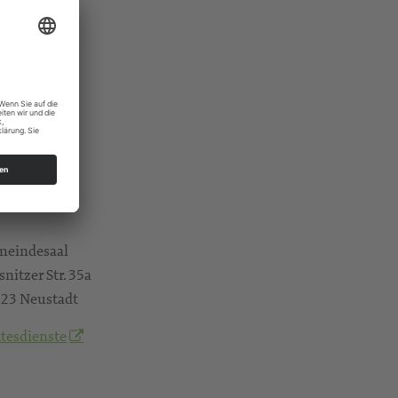
eindesaal
snitzer Str. 35a
23 Neustadt
tesdienste