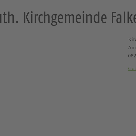
Luth. Kirchgemeinde Fal
Kir
Am 
082
Got