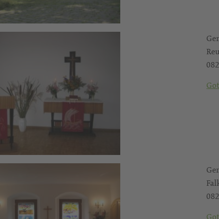
Gem
Reu
082
Got
Gem
Fal
082
Got