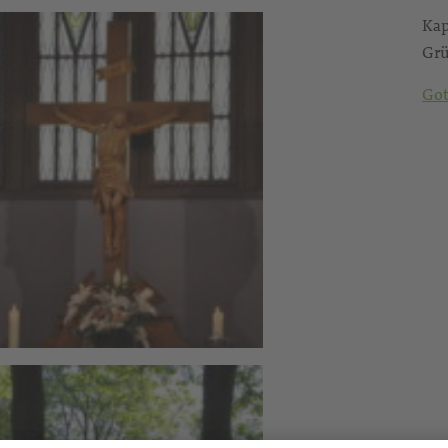
Kap
Gr
Got