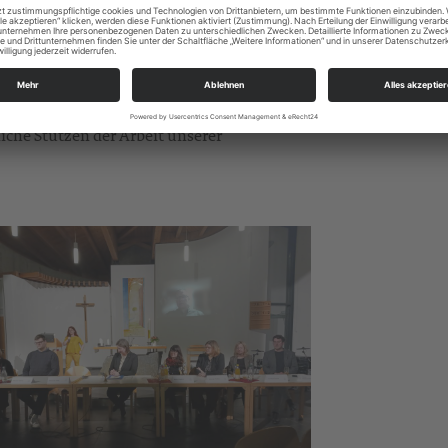
meindeentwicklung, Mission, Diakonie und
rche im Wandel“ (
EVLKS Kirche im Wandel –
m künftige Rahmenbedingungen unserer
liche Stützen der Arbeit unserer