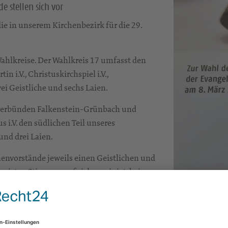
 stellen sich vor
die in unserem Kirchenbezirk für die 29.
Wahlkreise. Der Wahlkreis 17 umfasst den
in i.V., Christuskirchspiel i.V.,
i Geistliche und sechs Laien.
hverbünden Falkenstein-Grünbach und
 i.V. den südlichen Teil unseres
und drei Laien.
henvorstände jeweils einen Geistlichen und
meisten Stimmen auf sich vereinigt, bei
nächste mit den meisten Stimmen nach. Die
befasst sich mit den grundlegenden Themen