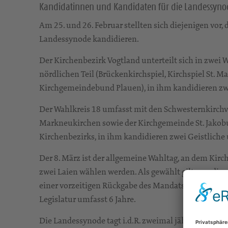
Kandidatinnen und Kandidaten für die Landessynode
Am 25. und 26. Februar stellten sich diejenigen vor, 
Landessynode kandidieren.
Der Kirchenbezirk Vogtland unterteilt sich in zwei 
nördlichen Teil (Brückenkirchspiel, Kirchspiel St. Mart
Kirchgemeindebund Plauen), in ihm kandidieren zwe
Der Wahlkreis 18 umfasst mit den Schwesternkirc
Markneukirchen sowie der Kirchgemeinde St. Jakobus
Kirchenbezirks, in ihm kandidieren zwei Geistliche 
Der 8. März ist der allgemeine Wahltag, an dem Kirc
zwei Laien wählen werden. Als gewählt gilt, wer die 
einer vorzeitigen Rückgabe des Mandats rückt der 
Legislatur umfasst 6 Jahre.
Die Landessynode tagt i.d.R. zweimal jährlich und 