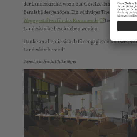
der Landeskirche, wozu u.a. Gesetze, Finanzen, Ge
Berufsbilder gehören. Ein wichtiges Thema wird „Ki
Wege gestalten für das Kommende
) sein, in de
Landeskirche beschrieben werden.
Danke an alle, die sich dafür engagieren und wesent
Landeskirche sind!
Superintendentin Ulrike Weyer