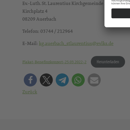
Ev.-Luth. St. Laurentius Kirchgemeinde Auerbach
Kirchplatz 4
08209 Auerbach
Telefon: 03744 / 212964
E-Mail:
kg.auerbach_stlaurentius@evlks.de
Herunterladen
Plakat-Benefinzkonzert-25.03.2022-2
Zurück