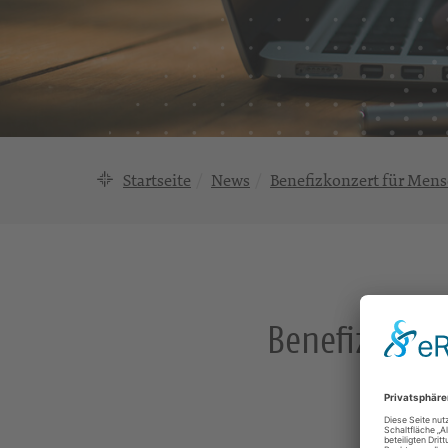
Startseite
News
Benefizkonzert für Mens
Benefizkonze