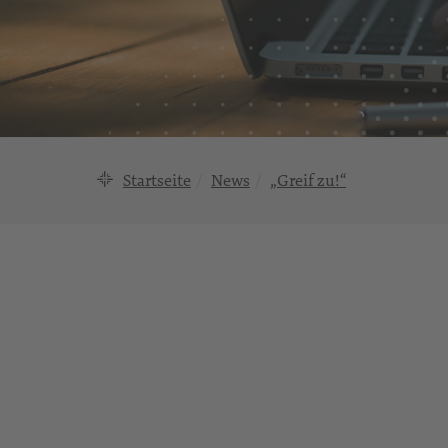
Startseite
News
„Greif zu!“