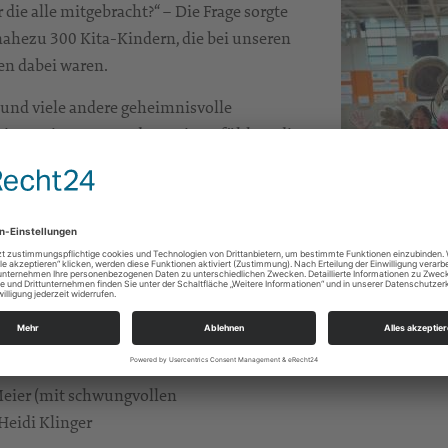
 die alle mitgebracht?“ – Die Frage sorgte
n nahezu 300 Kita-Kindern, die bei unseren
en dabei waren.
 und viele andere geheimnisvolle
Mit Begeisterung und Neugier erfühlten die
und Melonenstücke boten einen leckeren
ie alle kamen am 29. August in Plauen und
nd sehr gern gefolgt und sagen herzlichen
Kirchenbezirk Vogtalnd haben wir als kleine
eier (mit schwungvollen
eidi Klinger