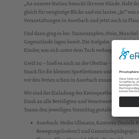
„An unserer Station braucht ihr eure Hände. Habt ihr
gleich für neugierige Blicke und ein lautes „Ja!“ vo
Veranstaltungen in Auerbach und jetzt auch in Plau
Und dann ging es los: Tannenzapfen, Stein, Muschel
Gegenstände lagen bereit. Die Aufgabe: „Greif zu!“ 
Kinder, was sich unter dem Tuch verbarg.
Greif zu – hieß es auch an der Obstbar – Gurken- 
Snack für die kleinen Sportlerinnen und Sportler. S
vor den Ferien schon in Auerbach zusammen.
Wir sind der Einladung des Kreissportbundes Vogtla
Dank an alle Beteiligten und Verantwortlichen! Als 
Teams den jeweiligen Vormittag gestaltet:
Auerbach: Heiko Ullmann, Kantorin Daniela M
Bewegungsliedern!) und Gemeindepädagogin H