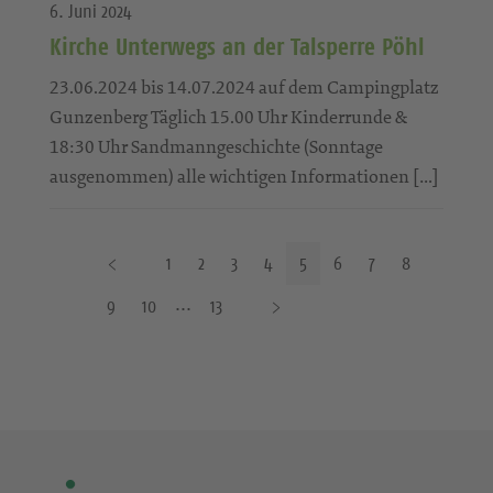
6. Juni 2024
Kirche Unterwegs an der Talsperre Pöhl
23.06.2024 bis 14.07.2024 auf dem Campingplatz
Gunzenberg Täglich 15.00 Uhr Kinderrunde &
18:30 Uhr Sandmanngeschichte (Sonntage
ausgenommen) alle wichtigen Informationen […]
V
1
2
3
4
5
6
7
8
o
N
9
10
13
r
ä
h
c
e
h
r
s
i
t
g
e