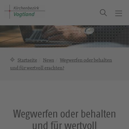
Suche
T
o
g
g
l
e
n
Startseite
News
Wegwerfen oder behalten
a
und für wertvoll erachten?
v
i
g
a
t
i
Wegwerfen oder behalten
o
n
und für wertvoll