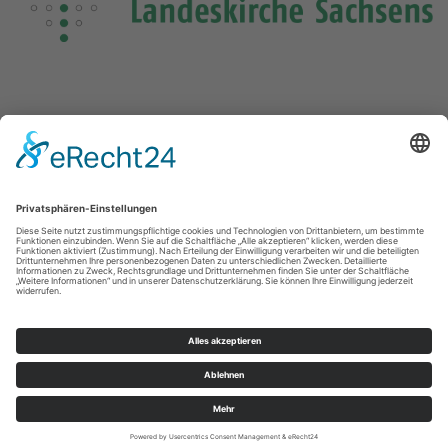
Die Losung von heute
Die Losungensdatei von diesem Jahr konnte nicht gefunden
werden. Wie das Problem gelöst werden kann, können Sie
hier
nachlesen.
Kontakte
Impressum
Datenschutz
© Ev.-Luth. Kirchenbezirk Vogtland 2026