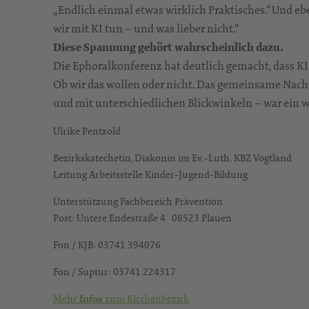
„Endlich einmal etwas wirklich Praktisches.“ Und 
wir mit KI tun – und was lieber nicht.“
Diese Spannung gehört wahrscheinlich dazu.
Die Ephoralkonferenz hat deutlich gemacht, dass KI
Ob wir das wollen oder nicht. Das gemeinsame Nac
und mit unterschiedlichen Blickwinkeln – war ein wi
Ulrike Pentzold
Bezirkskatechetin, Diakonin im Ev.-Luth. KBZ Vogtland
Leitung Arbeitsstelle Kinder-Jugend-Bildung
Unterstützung Fachbereich Prävention
Post: Untere Endestraße 4 08523 Plauen
Fon / KJB: 03741 394076
Fon / Suptur: 03741 224317
Mehr
zum Kirchenbezirk
Infos