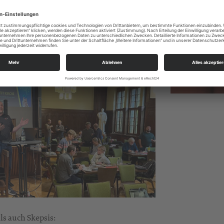
orum es geht
(„Erkläre das Gleichnis vom
„in einfacher Sprache für Jugendliche“).
, desto hilfreicher das Ergebnis.
ls auch Skepsis: