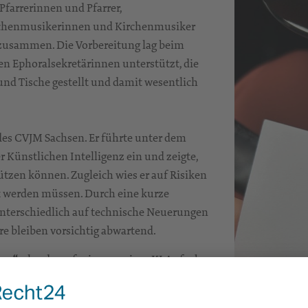
farrerinnen und Pfarrer,
chenmusikerinnen und Kirchenmusiker
 zusammen. Die Vorbereitung lag beim
n Ephoralsekretärinnen unterstützt, die
nd Tische gestellt und damit wesentlich
des CVJM Sachsen. Er führte unter dem
 Künstlichen Intelligenz ein und zeigte,
tützen können. Zugleich wies er auf Risiken
t werden müssen. Durch eine kurze
unterschiedlich auf technische Neuerungen
re bleiben vorsichtig abwartend.
en“
, also darauf, wie man einer KI Aufgaben