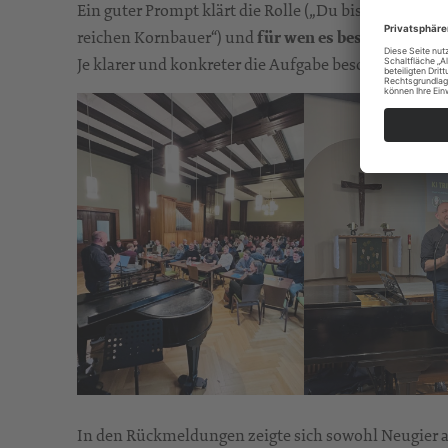
Ein guter Prompt klärt die Rolle („Du bist Pfarrer“),
w
reichen Kornbauer“) und
für wen es bestimmt ist
(
Je klarer und konkreter die Aufgabe beschrieben wird
In den Rückmeldungen zeigte sich sowohl Neugier a