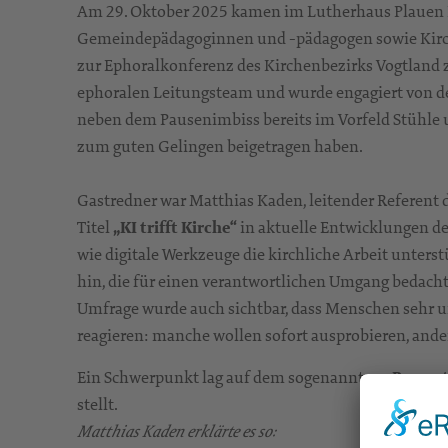
Am 29. Oktober 2025 kamen im Lutherhaus Plauen P
Gemeindepädagoginnen und -pädagogen sowie Kir
zur Ephoralkonferenz des Kirchenbezirks Vogtland
ephoralen Leitungsteam und wurde engagiert von de
neben dem Pausenimbiss bereits im Vorfeld Stühle u
zum guten Gelingen beigetragen haben.
Gastredner war Matthias Kaden, leitender Referent 
Titel
„KI trifft Kirche“
in aktuelle Entwicklungen der
wie digitale Werkzeuge die kirchliche Arbeit unters
hin, die für einen verantwortlichen Umgang bedach
Umfrage wurde auch sichtbar, dass Menschen sehr 
reagieren: manche wollen sofort ausprobieren, ande
Ein Schwerpunkt lag auf dem sogenannten
„Prompt
stellt.
Matthias Kaden erklärte es so: