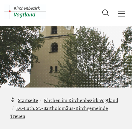
Suche
T
o
g
g
l
e
n
a
v
i
g
a
Startseite
Kirchen im Kirchenbezirk Vogtland
t
i
Ev.-Luth. St.-Bartholomäus-Kirchgemeinde
o
Treuen
n