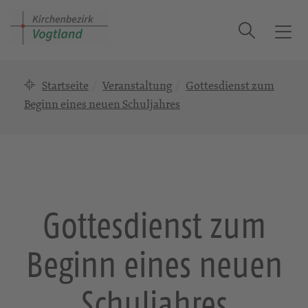
Suche
T
o
g
Startseite
Veranstaltung
Gottesdienst zum
g
l
Beginn eines neuen Schuljahres
e
n
a
v
i
g
Gottesdienst zum
a
t
Beginn eines neuen
i
o
n
Schuljahres