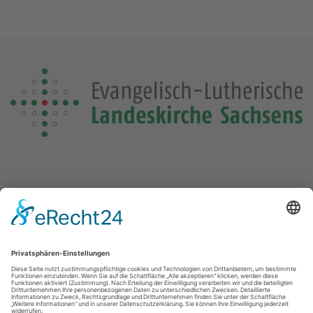
Die Losung von heute
Die Losungensdatei von diesem Jahr konnte nicht gefunden
werden. Wie das Problem gelöst werden kann, können Sie
hier
nachlesen.