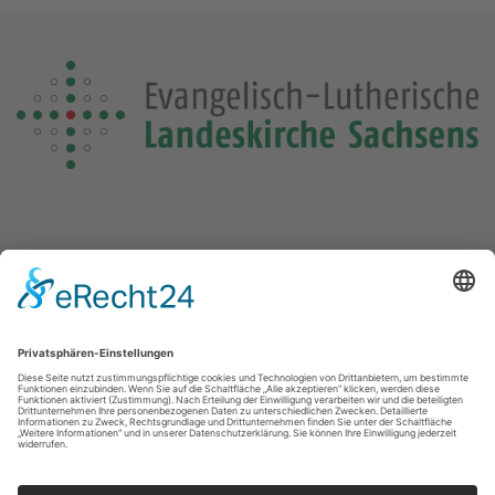
Die Losung von heute
Die Losungensdatei von diesem Jahr konnte nicht gefunden
werden. Wie das Problem gelöst werden kann, können Sie
hier
nachlesen.