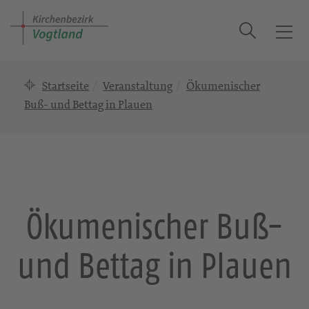
Suche
T
o
g
Startseite
Veranstaltung
Ökumenischer
g
l
Buß- und Bettag in Plauen
e
n
a
v
i
g
Ökumenischer Buß-
a
t
und Bettag in Plauen
i
o
n