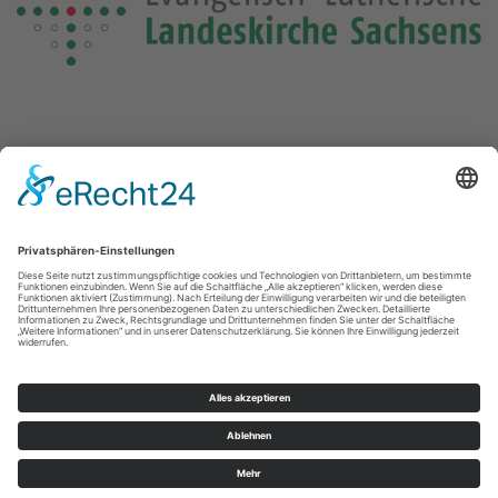
Die Losung von heute
Die Losungensdatei von diesem Jahr konnte nicht gefunden
werden. Wie das Problem gelöst werden kann, können Sie
hier
nachlesen.
Kontakte
Impressum
Datenschutz
© Ev.-Luth. Kirchenbezirk Vogtland 2026