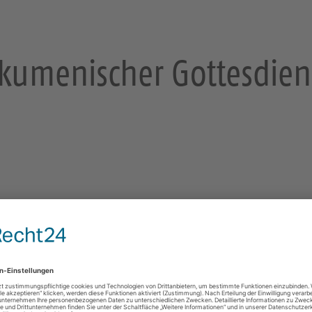
kumenischer Gottesdien
enst mit Dean John Witcombe, Coventry Cathedral Und Überg
en
Ev.-Luth. St. Johannis-Kirche Plauen
https://johanniskirche-plauen.de/aktuelles/event