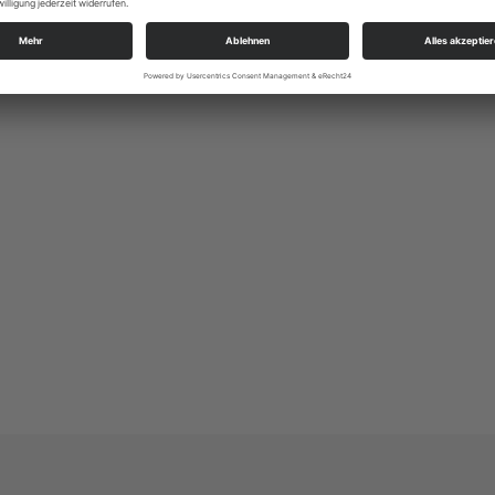
03741 / 226957
kg.plauen_stjohannis@evlks.de