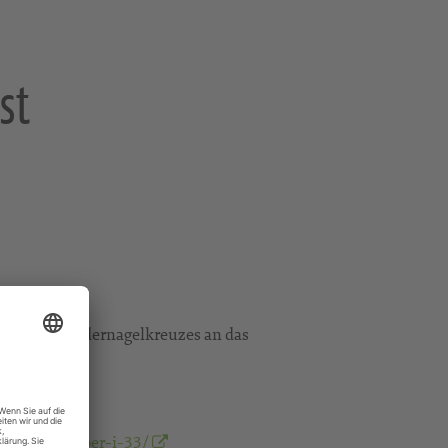
st
abe des Wandernagelkreuzes an das
s/christvesper-i-33/