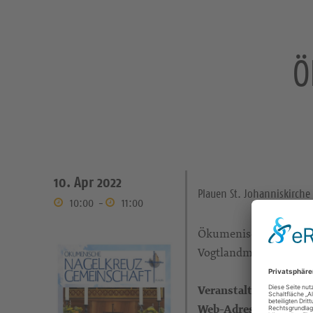
Ö
10. Apr 2022
Plauen St. Johanniskirche
10:00
-
11:00
Ökumenischer Gottesdi
Vogtlandmuseum Plau
Veranstalter:
Web-Adresse: