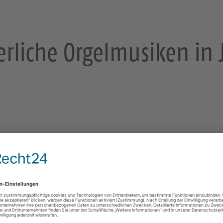
liche Orgelmusiken in 
" aus Dresden
 (Orgel)
tskirche Jocketa