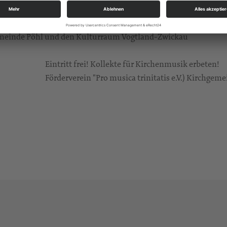
emeinde Pöhl und den Kulturraum Vogtland-Zwickau
Eintritt frei! Kollekte für Kirchenmusik erbeten!
Förderverein "Pro musica trinitatis e.V.) Kirchgem