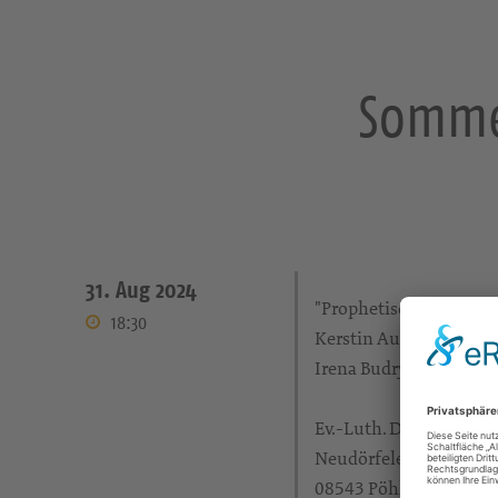
Sommer
31. Aug 2024
"Prophetisch. Poetisch
18:30
Kerstin Auerbach (Alt)
Irena Budryte-Kummer
Ev.-Luth. Dreifaltigkei
Neudörfeler Str. 10
08543 Pöhl