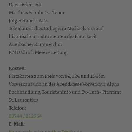
Davis Erler - Alt
Matthias Schubotz - Tenor
Jörg Hempel - Bass
Telemannisches Collegium Michaelstein auf
historischen Instrumenten der Barockzeit
Auerbacher Kammerchor
KMD Ulrich Meier - Leitung
Kosten:
Platzkarten zum Preis von 8€, 12€ und 15€ im
Vorverkauf und an der Abendkasse Vorverkauf Alpha
Buchhandlung, Touristeninfo und Ev.-Luth- Pfarramt
St. Laurentius
Telefon:
03744 / 212964
E-Mail:
kg.auerach_stlaurentius@evlks.de