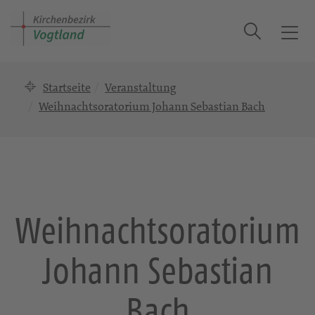
Suche
T
o
g
Startseite
Veranstaltung
g
l
Weihnachtsoratorium Johann Sebastian Bach
e
n
a
v
i
g
Weihnachtsoratorium
a
t
Johann Sebastian
i
o
n
Bach