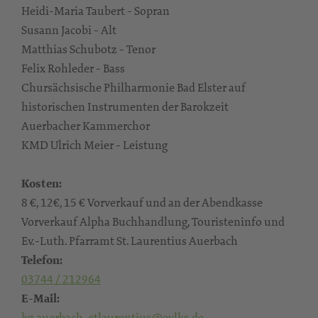
Heidi-Maria Taubert - Sopran
Susann Jacobi - Alt
Matthias Schubotz - Tenor
Felix Rohleder - Bass
Chursächsische Philharmonie Bad Elster auf
historischen Instrumenten der Barokzeit
Auerbacher Kammerchor
KMD Ulrich Meier - Leistung
Kosten:
8 €, 12€, 15 € Vorverkauf und an der Abendkasse
Vorverkauf Alpha Buchhandlung, Touristeninfo und
Ev.-Luth. Pfarramt St. Laurentius Auerbach
Telefon:
03744 / 212964
E-Mail:
kg.auerbach_stlaurentius@evlks.de