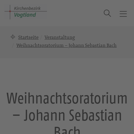
Suche
T
o
g
Startseite
Veranstaltung
g
l
Weihnachtsoratorium – Johann Sebastian Bach
e
n
a
v
i
g
Weihnachtsoratorium
a
t
– Johann Sebastian
i
o
n
Bach