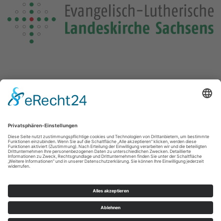
Die Losung von heute
Die Losungensdatei von diesem Jahr konnte nicht gefunden
werden. Wie das Problem gelöst werden kann, können Sie
hier
nachlesen.
Kontakte
Impressum
Datenschutz