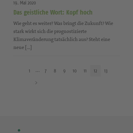
19. Mai 2020
Das geistliche Wort: Kopf hoch
Wie geht es weiter? Was bringt die Zukunft? Wie
stark wirkt sich die prognostizierte
Klimaveränderung tatsächlich aus? Steht eine
neue […]
1
7
8
9
10
11
12
13
N
ä
c
h
s
t
e